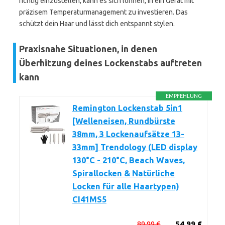
richtig einzustellen, kann es sich lohnen, in ein Gerät mit
präzisem Temperaturmanagement zu investieren. Das
schützt dein Haar und lässt dich entspannt stylen.
Praxisnahe Situationen, in denen
Überhitzung deines Lockenstabs auftreten
kann
EMPFEHLUNG
Remington Lockenstab 5in1
[Welleneisen, Rundbürste
38mm, 3 Lockenaufsätze 13-
33mm] Trendology (LED display
130°C - 210°C, Beach Waves,
Spirallocken & Natürliche
Locken für alle Haartypen)
CI41MS5
89,99 €
54,99 €