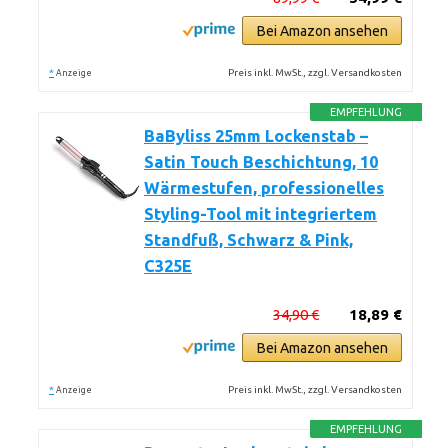
Bei Amazon ansehen
*
Preis inkl. MwSt., zzgl. Versandkosten
Anzeige
EMPFEHLUNG
BaByliss 25mm Lockenstab –
Satin Touch Beschichtung, 10
Wärmestufen, professionelles
Styling-Tool mit integriertem
Standfuß, Schwarz & Pink,
C325E
34,90 €
18,89 €
Bei Amazon ansehen
*
Preis inkl. MwSt., zzgl. Versandkosten
Anzeige
EMPFEHLUNG