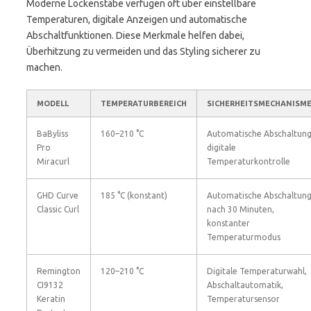
Moderne Lockenstäbe verfügen oft über einstellbare
Temperaturen, digitale Anzeigen und automatische
Abschaltfunktionen. Diese Merkmale helfen dabei,
Überhitzung zu vermeiden und das Styling sicherer zu
machen.
MODELL
TEMPERATURBEREICH
SICHERHEITSMECHANISM
BaByliss
160–210 °C
Automatische Abschaltung
Pro
digitale
Miracurl
Temperaturkontrolle
GHD Curve
185 °C (konstant)
Automatische Abschaltun
Classic Curl
nach 30 Minuten,
konstanter
Temperaturmodus
Remington
120–210 °C
Digitale Temperaturwahl,
CI9132
Abschaltautomatik,
Keratin
Temperatursensor