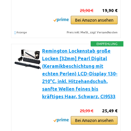
29,90 €
19,90 €
Bei Amazon ansehen
*
Preis inkl. MwSt., zzgl. Versandkosten
Anzeige
EMPFEHLUNG
Remington Lockenstab große
Locken [32mm] Pearl Digital
(Keramikbeschichtung mit
echten Perlen) LCD-Display 130-
210°C, inkl. Hitzehandschuh,
sanfte Wellen feines bis
kräftiges Haar, Schwarz, CI9533
29,99 €
25,49 €
Bei Amazon ansehen