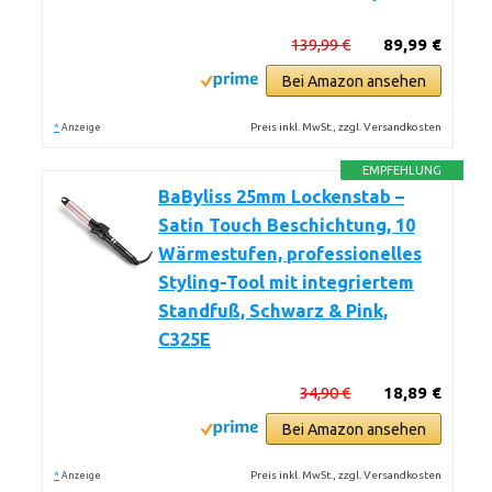
139,99 €
89,99 €
Bei Amazon ansehen
*
Preis inkl. MwSt., zzgl. Versandkosten
Anzeige
EMPFEHLUNG
BaByliss 25mm Lockenstab –
Satin Touch Beschichtung, 10
Wärmestufen, professionelles
Styling-Tool mit integriertem
Standfuß, Schwarz & Pink,
C325E
34,90 €
18,89 €
Bei Amazon ansehen
*
Preis inkl. MwSt., zzgl. Versandkosten
Anzeige