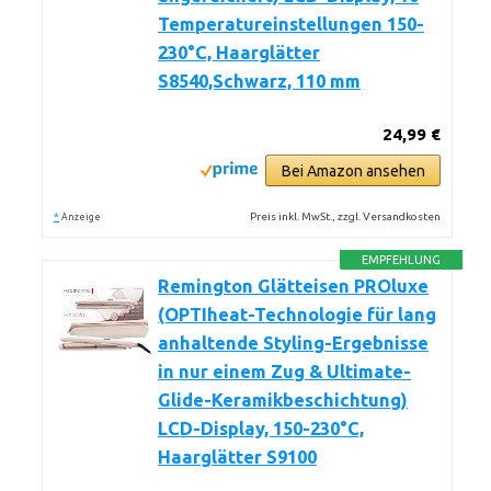
Temperatureinstellungen 150-
230°C, Haarglätter
S8540,Schwarz, 110 mm
24,99 €
Bei Amazon ansehen
*
Preis inkl. MwSt., zzgl. Versandkosten
Anzeige
EMPFEHLUNG
Remington Glätteisen PROluxe
(OPTIheat-Technologie für lang
anhaltende Styling-Ergebnisse
in nur einem Zug & Ultimate-
Glide-Keramikbeschichtung)
LCD-Display, 150-230°C,
Haarglätter S9100