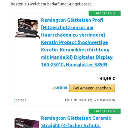
besten zu welchem Bedarf und Budget passt.
EMPFEHLUNG
Remington Glätteisen Profi
[Hitzeschutzsensor um
Haarschäden zu verringern]
Keratin Protect (hochwertige
Keratin-Keramikbeschichtung
mit Mandelöl) Digitales Display,
160-230°C, Haarglätter S8593
44,99 €
Bei Amazon ansehen
*
Preis inkl. MwSt., zzgl. Versandkosten
Anzeige
EMPFEHLUNG
Remington Glätteisen Ceramic
Straight (4-facher Schutz: