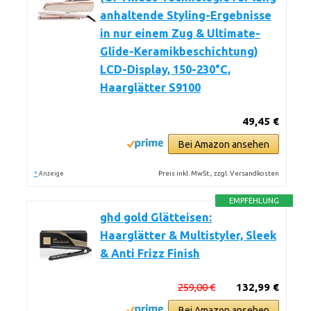
anhaltende Styling-Ergebnisse
in nur einem Zug & Ultimate-
Glide-Keramikbeschichtung)
LCD-Display, 150-230°C,
Haarglätter S9100
49,45 €
Bei Amazon ansehen
*
Preis inkl. MwSt., zzgl. Versandkosten
Anzeige
EMPFEHLUNG
ghd gold Glätteisen:
Haarglätter & Multistyler, Sleek
& Anti Frizz Finish
259,00 €
132,99 €
Bei Amazon ansehen