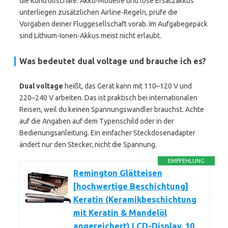
die Kontrollschale. Akku-Modelle und lose Ersatzakkus
unterliegen zusätzlichen Airline-Regeln, prüfe die
Vorgaben deiner Fluggesellschaft vorab. Im Aufgabegepäck
sind Lithium-Ionen-Akkus meist nicht erlaubt.
Was bedeutet
dual voltage
und brauche ich es?
Dual voltage
heißt, das Gerät kann mit 110–120 V und
220–240 V arbeiten. Das ist praktisch bei internationalen
Reisen, weil du keinen Spannungswandler brauchst. Achte
auf die Angaben auf dem Typenschild oder in der
Bedienungsanleitung. Ein einfacher Steckdosenadapter
ändert nur den Stecker, nicht die Spannung.
EMPFEHLUNG
Remington Glätteisen
[hochwertige Beschichtung]
Keratin (Keramikbeschichtung
mit Keratin & Mandelöl
angereichert) LCD-Display, 10