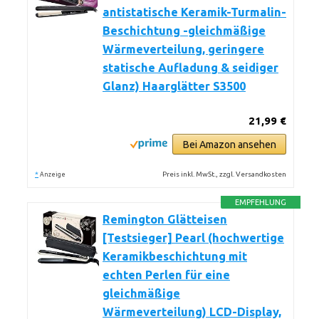
antistatische Keramik-Turmalin-
Beschichtung -gleichmäßige
Wärmeverteilung, geringere
statische Aufladung & seidiger
Glanz) Haarglätter S3500
21,99 €
Bei Amazon ansehen
*
Preis inkl. MwSt., zzgl. Versandkosten
Anzeige
EMPFEHLUNG
Remington Glätteisen
[Testsieger] Pearl (hochwertige
Keramikbeschichtung mit
echten Perlen für eine
gleichmäßige
Wärmeverteilung) LCD-Display,