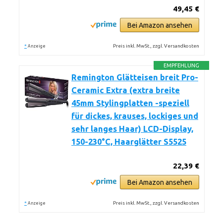
49,45 €
Bei Amazon ansehen
*
Preis inkl. MwSt., zzgl. Versandkosten
Anzeige
EMPFEHLUNG
Remington Glätteisen breit Pro-
Ceramic Extra (extra breite
45mm Stylingplatten -speziell
für dickes, krauses, lockiges und
sehr langes Haar) LCD-Display,
150-230°C, Haarglätter S5525
22,39 €
Bei Amazon ansehen
*
Preis inkl. MwSt., zzgl. Versandkosten
Anzeige