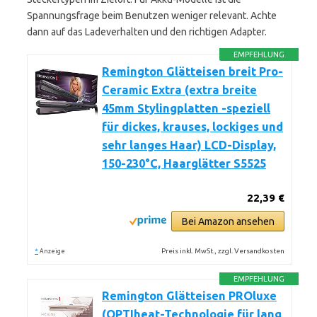
Spannungsfrage beim Benutzen weniger relevant. Achte
dann auf das Ladeverhalten und den richtigen Adapter.
EMPFEHLUNG
Remington Glätteisen breit Pro-
Ceramic Extra (extra breite
45mm Stylingplatten -speziell
für dickes, krauses, lockiges und
sehr langes Haar) LCD-Display,
150-230°C, Haarglätter S5525
22,39 €
Bei Amazon ansehen
*
Preis inkl. MwSt., zzgl. Versandkosten
Anzeige
EMPFEHLUNG
Remington Glätteisen PROluxe
(OPTIheat-Technologie für lang