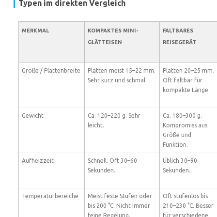
Typen im direkten Vergleich
MERKMAL
KOMPAKTES MINI-
FALTBARES
GLÄTTEISEN
REISEGERÄT
Größe / Plattenbreite
Platten meist 15–22 mm.
Platten 20–25 mm.
Sehr kurz und schmal.
Oft faltbar für
kompakte Länge.
Gewicht
Ca. 120–220 g. Sehr
Ca. 180–300 g.
leicht.
Kompromiss aus
Größe und
Funktion.
Aufheizzeit
Schnell. Oft 30–60
Üblich 30–90
Sekunden.
Sekunden.
Temperaturbereiche
Meist feste Stufen oder
Oft stufenlos bis
bis 200 °C. Nicht immer
210–230 °C. Besser
feine Regelung.
für verschiedene