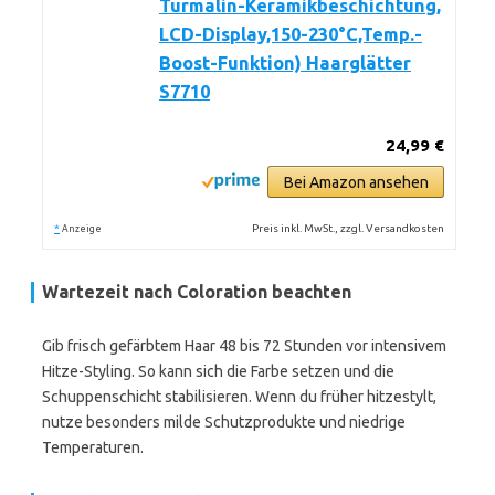
Turmalin-Keramikbeschichtung,
LCD-Display,150-230°C,Temp.-
Boost-Funktion) Haarglätter
S7710
24,99 €
Bei Amazon ansehen
*
Preis inkl. MwSt., zzgl. Versandkosten
Anzeige
Wartezeit nach Coloration beachten
Gib frisch gefärbtem Haar 48 bis 72 Stunden vor intensivem
Hitze-Styling. So kann sich die Farbe setzen und die
Schuppenschicht stabilisieren. Wenn du früher hitzestylt,
nutze besonders milde Schutzprodukte und niedrige
Temperaturen.