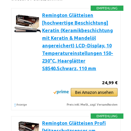
EMPFEHLUNG
Remington Glätteisen
[hochwertige Beschichtung]
Keratin (Keramikbeschichtung
mit Keratin & Mandelöl
angereichert) LCD-Display, 10
Temperatureinstellungen 150-
230°C, Haarglätter
S8540,Schwarz, 110 mm
24,99 €
Bei Amazon ansehen
*
Preis inkl. MwSt., zzgl. Versandkosten
Anzeige
EMPFEHLUNG
Remington Glätteisen Profi
[Hitzeschutzsensor um