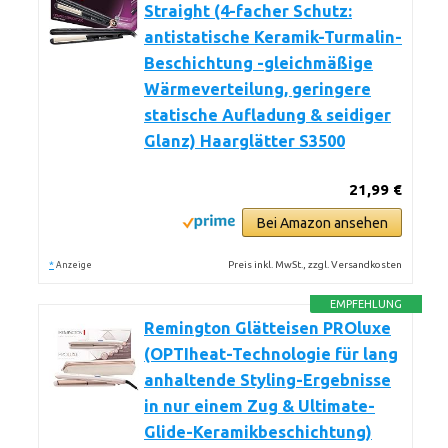
Straight (4-facher Schutz:
antistatische Keramik-Turmalin-
Beschichtung -gleichmäßige
Wärmeverteilung, geringere
statische Aufladung & seidiger
Glanz) Haarglätter S3500
21,99 €
Bei Amazon ansehen
*
Preis inkl. MwSt., zzgl. Versandkosten
Anzeige
EMPFEHLUNG
Remington Glätteisen PROluxe
(OPTIheat-Technologie für lang
anhaltende Styling-Ergebnisse
in nur einem Zug & Ultimate-
Glide-Keramikbeschichtung)