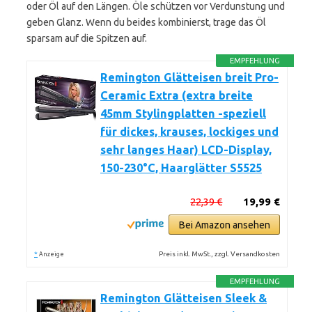
oder Öl auf den Längen. Öle schützen vor Verdunstung und
geben Glanz. Wenn du beides kombinierst, trage das Öl
sparsam auf die Spitzen auf.
EMPFEHLUNG
Remington Glätteisen breit Pro-
Ceramic Extra (extra breite
45mm Stylingplatten -speziell
für dickes, krauses, lockiges und
sehr langes Haar) LCD-Display,
150-230°C, Haarglätter S5525
22,39 €
19,99 €
Bei Amazon ansehen
*
Preis inkl. MwSt., zzgl. Versandkosten
Anzeige
EMPFEHLUNG
Remington Glätteisen Sleek &