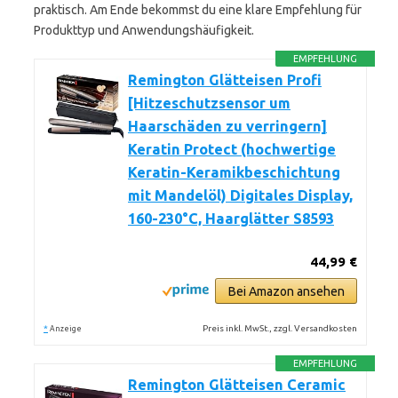
praktisch. Am Ende bekommst du eine klare Empfehlung für
Produkttyp und Anwendungshäufigkeit.
EMPFEHLUNG
Remington Glätteisen Profi
[Hitzeschutzsensor um
Haarschäden zu verringern]
Keratin Protect (hochwertige
Keratin-Keramikbeschichtung
mit Mandelöl) Digitales Display,
160-230°C, Haarglätter S8593
44,99 €
Bei Amazon ansehen
*
Preis inkl. MwSt., zzgl. Versandkosten
Anzeige
EMPFEHLUNG
Remington Glätteisen Ceramic