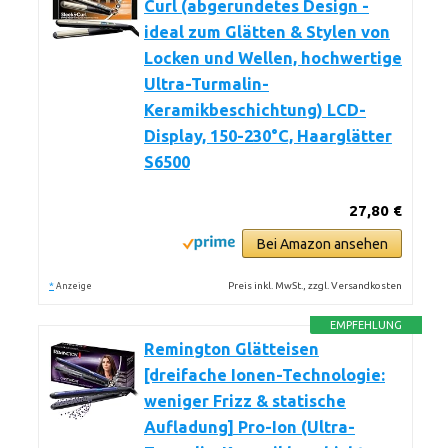
Curl (abgerundetes Design -
ideal zum Glätten & Stylen von
Locken und Wellen, hochwertige
Ultra-Turmalin-
Keramikbeschichtung) LCD-
Display, 150-230°C, Haarglätter
S6500
27,80 €
Bei Amazon ansehen
*
Preis inkl. MwSt., zzgl. Versandkosten
Anzeige
EMPFEHLUNG
Remington Glätteisen
[dreifache Ionen-Technologie:
weniger Frizz & statische
Aufladung] Pro-Ion (Ultra-