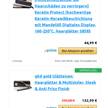
Haarschäden zu verringern]
Keratin Protect (hochwertige
Keratin-Keramikbeschichtung
mit Mandelöl) Digitales Display,
160-230°C, Haarglätter S8593
44,99 €
Bei Amazon ansehen
*
Preis inkl. MwSt., zzgl. Versandkosten
Anzeige
EMPFEHLUNG
ghd gold Glätteisen:
Haarglätter & Multistyler, Sleek
& Anti Frizz Finish
259,00 €
132,99 €