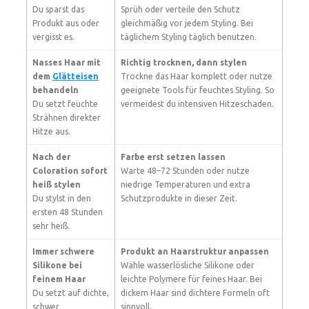
Du sparst das
Sprüh oder verteile den Schutz
Produkt aus oder
gleichmäßig vor jedem Styling. Bei
vergisst es.
täglichem Styling täglich benutzen.
Nasses Haar mit
Richtig trocknen, dann stylen
dem
Glätteisen
Trockne das Haar komplett oder nutze
behandeln
geeignete Tools für feuchtes Styling. So
Du setzt feuchte
vermeidest du intensiven Hitzeschaden.
Strähnen direkter
Hitze aus.
Nach der
Farbe erst setzen lassen
Coloration sofort
Warte 48–72 Stunden oder nutze
heiß stylen
niedrige Temperaturen und extra
Du stylst in den
Schutzprodukte in dieser Zeit.
ersten 48 Stunden
sehr heiß.
Immer schwere
Produkt an Haarstruktur anpassen
Silikone bei
Wähle wasserlösliche Silikone oder
feinem Haar
leichte Polymere für feines Haar. Bei
Du setzt auf dichte,
dickem Haar sind dichtere Formeln oft
schwer
sinnvoll.