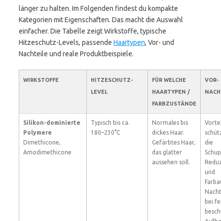
länger zu halten. Im Folgenden findest du kompakte
Kategorien mit Eigenschaften. Das macht die Auswahl
einfacher. Die Tabelle zeigt Wirkstoffe, typische
Hitzeschutz-Levels, passende
Haartypen
, Vor- und
Nachteile und reale Produktbeispiele.
WIRKSTOFFE
HITZESCHUTZ-
FÜR WELCHE
VOR-
LEVEL
HAARTYPEN /
NACH
FARBZUSTÄNDE
Silikon-dominierte
Typisch bis ca.
Normales bis
Vortei
Polymere
180–230°C
dickes Haar.
schüt
Dimethicone,
Gefärbtes Haar,
die
Amodimethicone
das glatter
Schup
aussehen soll.
Reduz
und
Farba
Nacht
bei f
besch