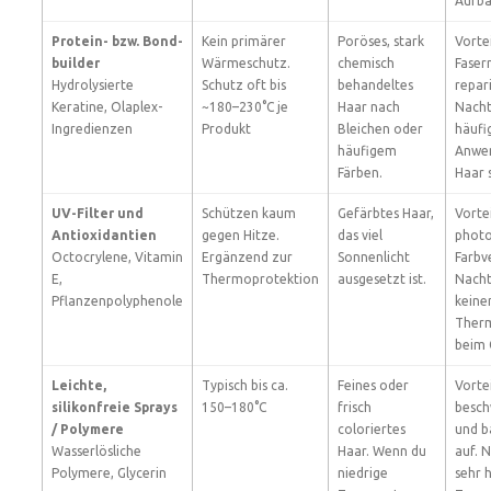
Aufba
Protein- bzw. Bond-
Kein primärer
Poröses, stark
Vortei
builder
Wärmeschutz.
chemisch
Faser
Hydrolysierte
Schutz oft bis
behandeltes
repar
Keratine, Olaplex-
~180–230°C je
Haar nach
Nachte
Ingredienzen
Produkt
Bleichen oder
häufi
häufigem
Anwe
Färben.
Haar s
UV-Filter und
Schützen kaum
Gefärbtes Haar,
Vortei
Antioxidantien
gegen Hitze.
das viel
phot
Octocrylene, Vitamin
Ergänzend zur
Sonnenlicht
Farbv
E,
Thermoprotektion
ausgesetzt ist.
Nacht
Pflanzenpolyphenole
keine
Ther
beim 
Leichte,
Typisch bis ca.
Feines oder
Vortei
silikonfreie Sprays
150–180°C
frisch
besch
/ Polymere
coloriertes
und b
Wasserlösliche
Haar. Wenn du
auf. N
Polymere, Glycerin
niedrige
sehr 