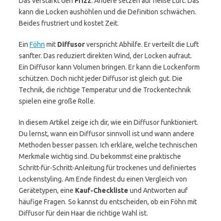
Das verstärkt den
Frizz
. Andere setzen auf heiße Luft. Das
kann die Locken aushöhlen und die Definition schwächen.
Beides frustriert und kostet Zeit.
Ein
Föhn
mit
Diffusor
verspricht Abhilfe. Er verteilt die Luft
sanfter. Das reduziert direkten Wind, der Locken aufraut.
Ein Diffusor kann Volumen bringen. Er kann die Lockenform
schützen. Doch nicht jeder Diffusor ist gleich gut. Die
Technik, die richtige Temperatur und die Trockentechnik
spielen eine große Rolle.
In diesem Artikel zeige ich dir, wie ein Diffusor funktioniert.
Du lernst, wann ein Diffusor sinnvoll ist und wann andere
Methoden besser passen. Ich erkläre, welche technischen
Merkmale wichtig sind. Du bekommst eine praktische
Schritt-für-Schritt-Anleitung für trockenes und definiertes
Lockenstyling. Am Ende findest du einen Vergleich von
Gerätetypen, eine
Kauf-Checkliste
und Antworten auf
häufige Fragen. So kannst du entscheiden, ob ein Föhn mit
Diffusor für dein Haar die richtige Wahl ist.