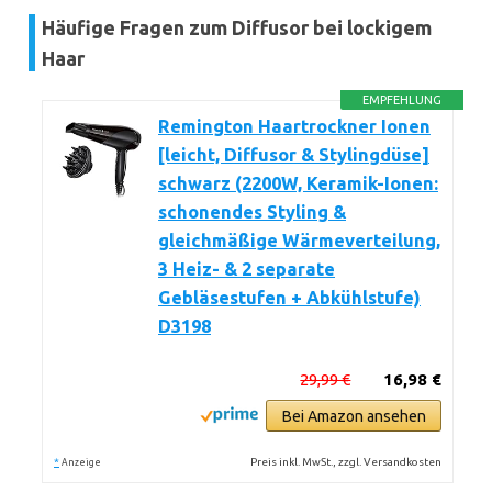
Häufige Fragen zum Diffusor bei lockigem
Haar
EMPFEHLUNG
Remington Haartrockner Ionen
[leicht, Diffusor & Stylingdüse]
schwarz (2200W, Keramik-Ionen:
schonendes Styling &
gleichmäßige Wärmeverteilung,
3 Heiz- & 2 separate
Gebläsestufen + Abkühlstufe)
D3198
29,99 €
16,98 €
Bei Amazon ansehen
*
Preis inkl. MwSt., zzgl. Versandkosten
Anzeige