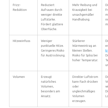
Frizz-
Reduziert
Mehr Reibung und
D
Reduktion
Aufrauen durch
Krausigkeit bei
F
weniger direkte
unsachgemäßer
m
Luftstärke.
Handhabung.
n
Fördert glattere
m
Oberfläche.
Hitzeeinfluss
Weniger
Stärkerer
Di
punktuelle Hitze.
Wärmeeintrag an
e
Geringeres Risiko
kleinen Stellen.
t
für Austrocknung.
Risiko für Spliss bei
D
hoher Temperatur.
T
u
Volumen
Erzeugt
Direkter Luftstrom
D
natürliches
kann flach drücken
V
Volumen,
oder
w
besonders am
ungleichmäßiges
Di
Ansatz.
Volumen
L
erzeugen.