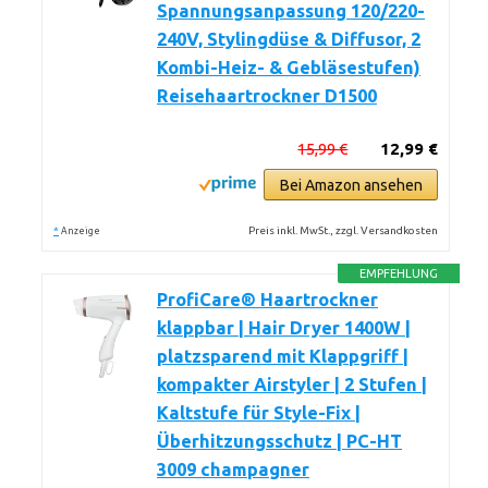
Spannungsanpassung 120/220-
240V, Stylingdüse & Diffusor, 2
Kombi-Heiz- & Gebläsestufen)
Reisehaartrockner D1500
15,99 €
12,99 €
Bei Amazon ansehen
*
Preis inkl. MwSt., zzgl. Versandkosten
Anzeige
EMPFEHLUNG
ProfiCare® Haartrockner
klappbar | Hair Dryer 1400W |
platzsparend mit Klappgriff |
kompakter Airstyler | 2 Stufen |
Kaltstufe für Style-Fix |
Überhitzungsschutz | PC-HT
3009 champagner