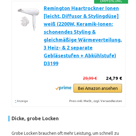
EMPFEHLUNG
Remington Haartrockner Ionen
[leicht, Diffusor & Stylingdüse]
weiß (2200W, Keramik-Ionen:
schonendes Styling &
gleichmäßige Wärmeverteilung,
3 Heiz- & 2 separate
Gebläsestufen + Abkühlstufe)
D3199
29,99 €
24,79 €
Bei Amazon ansehen
*
Preis inkl. MwSt., zzgl. Versandkosten
Anzeige
Dicke, grobe Locken
Grobe Locken brauchen oft mehr Leistung, um schnell zu