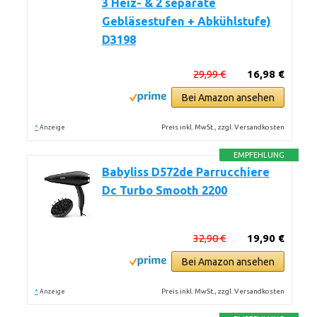
3 Heiz- & 2 separate
Gebläsestufen + Abkühlstufe)
D3198
29,99 €
16,98 €
Bei Amazon ansehen
*
Preis inkl. MwSt., zzgl. Versandkosten
Anzeige
EMPFEHLUNG
Babyliss D572de Parrucchiere
Dc Turbo Smooth 2200
32,90 €
19,90 €
Bei Amazon ansehen
*
Preis inkl. MwSt., zzgl. Versandkosten
Anzeige