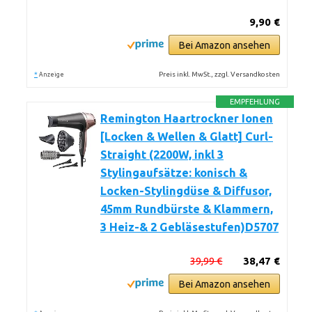
9,90 €
Bei Amazon ansehen
*
Preis inkl. MwSt., zzgl. Versandkosten
Anzeige
EMPFEHLUNG
Remington Haartrockner Ionen
[Locken & Wellen & Glatt] Curl-
Straight (2200W, inkl 3
Stylingaufsätze: konisch &
Locken-Stylingdüse & Diffusor,
45mm Rundbürste & Klammern,
3 Heiz-& 2 Gebläsestufen)D5707
39,99 €
38,47 €
Bei Amazon ansehen