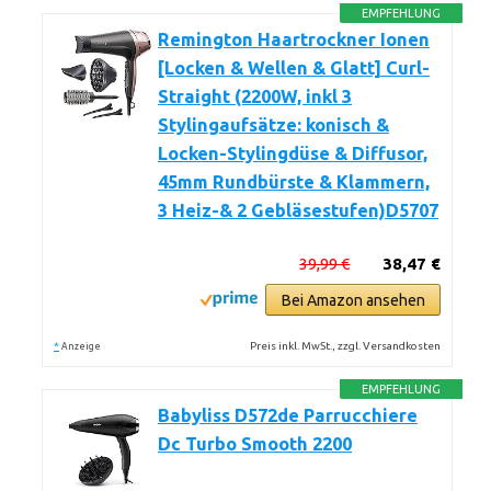
EMPFEHLUNG
Remington Haartrockner Ionen
[Locken & Wellen & Glatt] Curl-
Straight (2200W, inkl 3
Stylingaufsätze: konisch &
Locken-Stylingdüse & Diffusor,
45mm Rundbürste & Klammern,
3 Heiz-& 2 Gebläsestufen)D5707
39,99 €
38,47 €
Bei Amazon ansehen
*
Preis inkl. MwSt., zzgl. Versandkosten
Anzeige
EMPFEHLUNG
Babyliss D572de Parrucchiere
Dc Turbo Smooth 2200