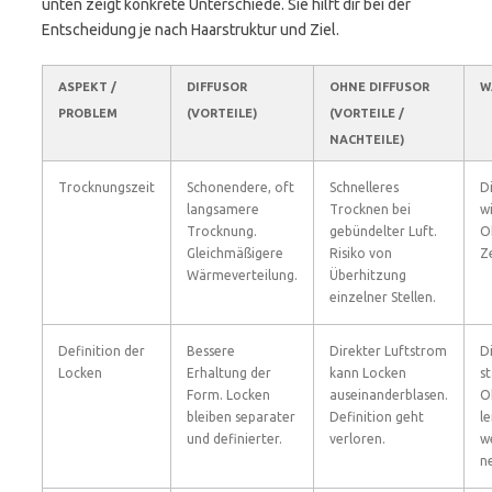
unten zeigt konkrete Unterschiede. Sie hilft dir bei der
Entscheidung je nach Haarstruktur und Ziel.
ASPEKT /
DIFFUSOR
OHNE DIFFUSOR
W
PROBLEM
(VORTEILE)
(VORTEILE /
NACHTEILE)
Trocknungszeit
Schonendere, oft
Schnelleres
D
langsamere
Trocknen bei
wi
Trocknung.
gebündelter Luft.
O
Gleichmäßigere
Risiko von
Z
Wärmeverteilung.
Überhitzung
einzelner Stellen.
Definition der
Bessere
Direkter Luftstrom
Di
Locken
Erhaltung der
kann Locken
s
Form. Locken
auseinanderblasen.
O
bleiben separater
Definition geht
l
und definierter.
verloren.
w
n