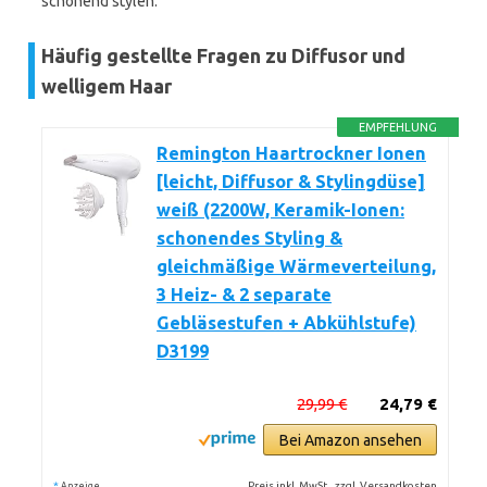
schonend stylen.
Häufig gestellte Fragen zu Diffusor und
welligem Haar
EMPFEHLUNG
Remington Haartrockner Ionen
[leicht, Diffusor & Stylingdüse]
weiß (2200W, Keramik-Ionen:
schonendes Styling &
gleichmäßige Wärmeverteilung,
3 Heiz- & 2 separate
Gebläsestufen + Abkühlstufe)
D3199
29,99 €
24,79 €
Bei Amazon ansehen
*
Preis inkl. MwSt., zzgl. Versandkosten
Anzeige