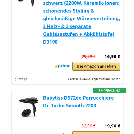
schwarz (2200W, Keramik-Ionen:
schonendes Styling &
gleichmäßige Wärmeverteilung,
3 Heiz- & 2 separate
Gebläsestufen + Abkühlstufe)
D3198
29,99 €
16,98 €
Bei Amazon ansehen
*
Preis inkl. MwSt., zzgl. Versandkosten
Anzeige
EMPFEHLUNG
Babyliss D572de Parrucchiere
Dc Turbo Smooth 2200
32,90 €
19,90 €