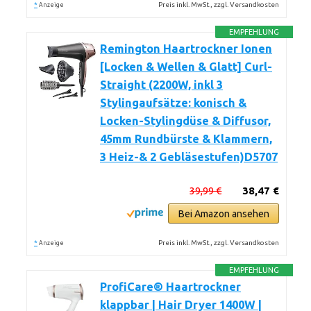
*
Preis inkl. MwSt., zzgl. Versandkosten
Anzeige
EMPFEHLUNG
Remington Haartrockner Ionen
[Locken & Wellen & Glatt] Curl-
Straight (2200W, inkl 3
Stylingaufsätze: konisch &
Locken-Stylingdüse & Diffusor,
45mm Rundbürste & Klammern,
3 Heiz-& 2 Gebläsestufen)D5707
39,99 €
38,47 €
Bei Amazon ansehen
*
Preis inkl. MwSt., zzgl. Versandkosten
Anzeige
EMPFEHLUNG
ProfiCare® Haartrockner
klappbar | Hair Dryer 1400W |