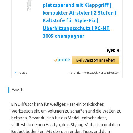
platzsparend mit Klappgriff |
kompakter Airstyler | 2 Stufen |
Kaltstufe für Style-Fix |
Überhitzungsschutz | PC-HT
3009 champagner
9,90 €
Bei Amazon ansehen
*
Preis inkl. MwSt., zzgl. Versandkosten
Anzeige
Fazit
Ein Diffusor kann für welliges Haar ein praktisches
Werkzeug sein, um Volumen zu schaffen und die Wellen zu
betonen. Bevor du dich für ein Modell entscheidest,
solltest du deinen Haartyp, dein Styling-Verhalten und dein
Budget bedenken. Mit den passenden Tipps und dem