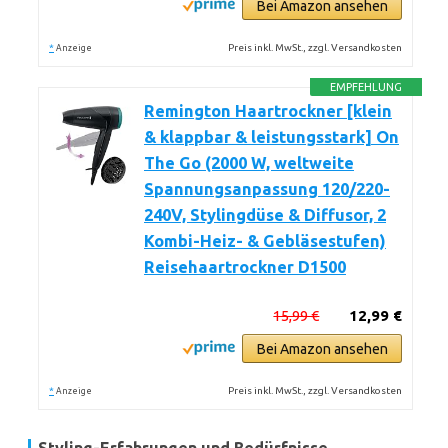
Bei Amazon ansehen
*
Preis inkl. MwSt., zzgl. Versandkosten
Anzeige
EMPFEHLUNG
Remington Haartrockner [klein
& klappbar & leistungsstark] On
The Go (2000 W, weltweite
Spannungsanpassung 120/220-
240V, Stylingdüse & Diffusor, 2
Kombi-Heiz- & Gebläsestufen)
Reisehaartrockner D1500
15,99 €
12,99 €
Bei Amazon ansehen
*
Preis inkl. MwSt., zzgl. Versandkosten
Anzeige