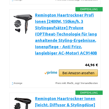
EMPFEHLUNG
Remington Haartrockner Profi
Ionen [2400W, 150km/h, 3
Stylingaufsätze] Proluxe
(OPTIheat-Technologie für lang
anhaltende Styling-Ergebnisse,
Ionenpflege - Anti Frizz,
langlebiger AC-Motor) AC9140B
44,96 €
Bei Amazon ansehen
*
Preis inkl. MwSt., zzgl. Versandkosten
Anzeige
EMPFEHLUNG
Remington Haartrockner Ionen
[leicht, Diffusor & Stylingdüse]