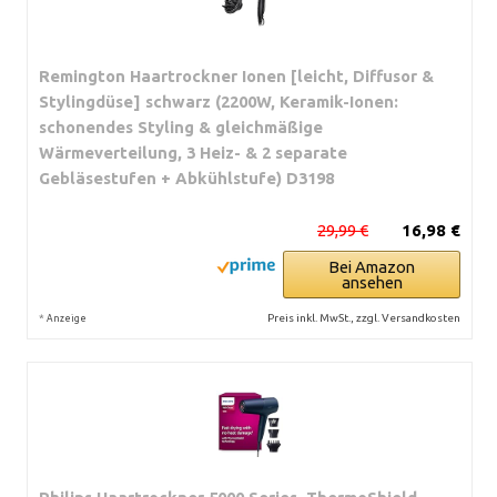
Remington Haartrockner Ionen [leicht, Diffusor &
Stylingdüse] schwarz (2200W, Keramik-Ionen:
schonendes Styling & gleichmäßige
Wärmeverteilung, 3 Heiz- & 2 separate
Gebläsestufen + Abkühlstufe) D3198
29,99 €
16,98 €
Bei Amazon
ansehen
*
Preis inkl. MwSt., zzgl. Versandkosten
Anzeige