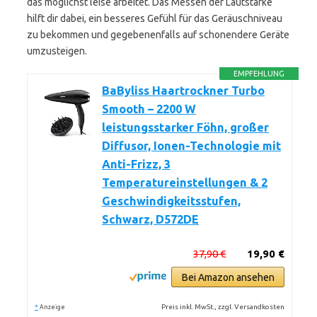
das möglichst leise arbeitet. Das Messen der Lautstärke
hilft dir dabei, ein besseres Gefühl für das Geräuschniveau
zu bekommen und gegebenenfalls auf schonendere Geräte
umzusteigen.
EMPFEHLUNG
BaByliss Haartrockner Turbo
Smooth – 2200 W
leistungsstarker Föhn, großer
Diffusor, Ionen-Technologie mit
Anti-Frizz, 3
Temperatureinstellungen & 2
Geschwindigkeitsstufen,
Schwarz, D572DE
37,90 €
19,90 €
Bei Amazon ansehen
*
Preis inkl. MwSt., zzgl. Versandkosten
Anzeige