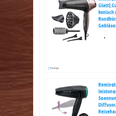
Glatt] C
konisch 
Rundbür
Gebläse
*
Anzeige
Remingto
leistung
Spannun
Diffusor
Reiseha