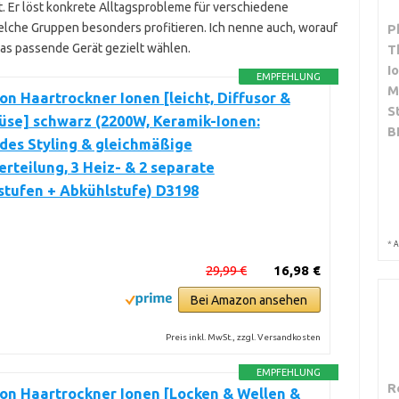
t. Er löst konkrete Alltagsprobleme für verschiedene
elche Gruppen besonders profitieren. Ich nenne auch, worauf
P
das passende Gerät gezielt wählen.
T
I
EMPFEHLUNG
M
n Haartrockner Ionen [leicht, Diffusor &
S
üse] schwarz (2200W, Keramik-Ionen:
B
des Styling & gleichmäßige
teilung, 3 Heiz- & 2 separate
stufen + Abkühlstufe) D3198
*
A
29,99 €
16,98 €
Bei Amazon ansehen
Preis inkl. MwSt., zzgl. Versandkosten
EMPFEHLUNG
R
on Haartrockner Ionen [Locken & Wellen &