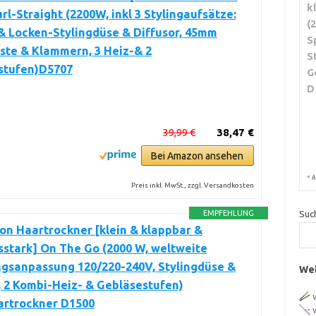
k
url-Straight (2200W, inkl 3 Stylingaufsätze:
(
& Locken-Stylingdüse & Diffusor, 45mm
S
ste & Klammern, 3 Heiz-& 2
S
stufen)D5707
G
D
39,99 €
38,47 €
Bei Amazon ansehen
*
A
Preis inkl. MwSt., zzgl. Versandkosten
EMPFEHLUNG
Suc
n Haartrockner [klein & klappbar &
sstark] On The Go (2000 W, weltweite
gsanpassung 120/220-240V, Stylingdüse &
Wei
, 2 Kombi-Heiz- & Gebläsestufen)
artrockner D1500