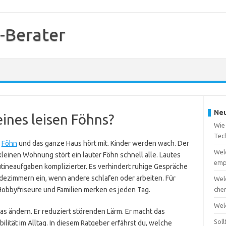
-Berater
Neu
eines leisen Föhns?
Wie 
Tec
r
Föhn
und das ganze Haus hört mit. Kinder werden wach. Der
Welc
 kleinen Wohnung stört ein lauter Föhn schnell alle. Lautes
emp
tineaufgaben komplizierter. Es verhindert ruhige Gespräche
dezimmern ein, wenn andere schlafen oder arbeiten. Für
Welc
Hobbyfriseure und Familien merken es jeden Tag.
che
Wel
 das ändern. Er reduziert störenden Lärm. Er macht das
Soll
lität im Alltag. In diesem Ratgeber erfährst du, welche