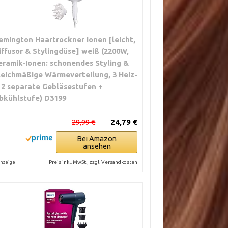
emington Haartrockner Ionen [leicht,
iffusor & Stylingdüse] weiß (2200W,
eramik-Ionen: schonendes Styling &
leichmäßige Wärmeverteilung, 3 Heiz-
 2 separate Gebläsestufen +
bkühlstufe) D3199
29,99 €
24,79 €
Bei Amazon
ansehen
Preis inkl. MwSt., zzgl. Versandkosten
nzeige