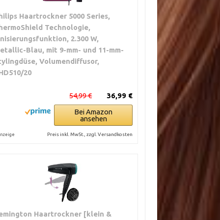
hilips Haartrockner 5000 Series,
hermoShield Technologie,
onisierungsfunktion, 2.300 W,
etallic-Blau, mit 9-mm- und 11-mm-
tylingdüse, Volumendiffusor,
HD510/20
54,99 €
36,99 €
Bei Amazon
ansehen
Preis inkl. MwSt., zzgl. Versandkosten
nzeige
emington Haartrockner [klein &