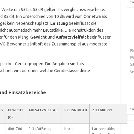
*
A
 Werte um 55 bis 65 dB gelten als vergleichsweise leise.
d 85 dB. Ein Unterschied von 10 dB wird vom Ohr etwa als
egel kein Nebenschauplatz.
Leistung
beeinflusst die
cht automatisch mehr Lautstärke. Die Konstruktion des
er für den Klang.
Gewicht
und
Aufsatzvielfalt
beeinflussen
nd WG-Bewohner zählt oft das Zusammenspiel aus moderate
R
P
pischer Gerätegruppen. Die Angaben sind als
S
, schnell einzuordnen, welche Geräteklasse deine
G
 und Einsatzbereiche
*
A
NG
GEWICHT
AUFSATZVIELFALT
PREISNIVEAU
ZIELGRUPPE
(G)
400–700
2–3 (Diffusor,
hoch
Lärmsensible,