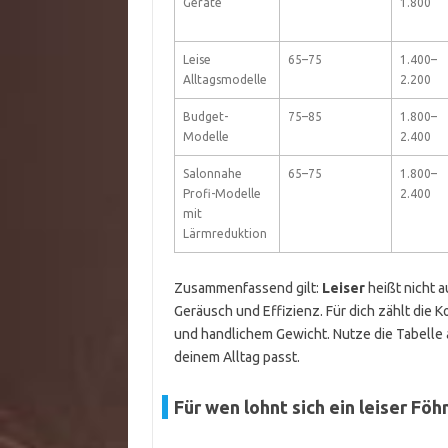
Geräte
1.800
Leise
65–75
1.400–
Alltagsmodelle
2.200
Budget-
75–85
1.800–
Modelle
2.400
Salonnahe
65–75
1.800–
Profi-Modelle
2.400
mit
Lärmreduktion
Zusammenfassend gilt:
Leiser
heißt nicht 
Geräusch und Effizienz. Für dich zählt die
und handlichem Gewicht. Nutze die Tabelle a
deinem Alltag passt.
Für wen lohnt sich ein leiser Föh