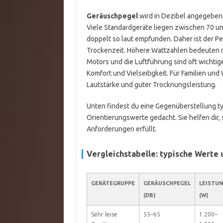
Geräuschpegel
wird in Dezibel angegeben.
Viele Standardgeräte liegen zwischen 70 un
doppelt so laut empfunden. Daher ist der P
Trockenzeit. Höhere Wattzahlen bedeuten ni
Motors und die Luftführung sind oft wichtig
Komfort und Vielseitigkeit. Für Familien u
Lautstärke und guter Trocknungsleistung.
Unten findest du eine Gegenüberstellung ty
Orientierungswerte gedacht. Sie helfen dir
Anforderungen erfüllt.
Vergleichstabelle: typische Werte
GERÄTEGRUPPE
GERÄUSCHPEGEL
LEISTU
(DB)
(W)
Sehr leise
55–65
1.200–