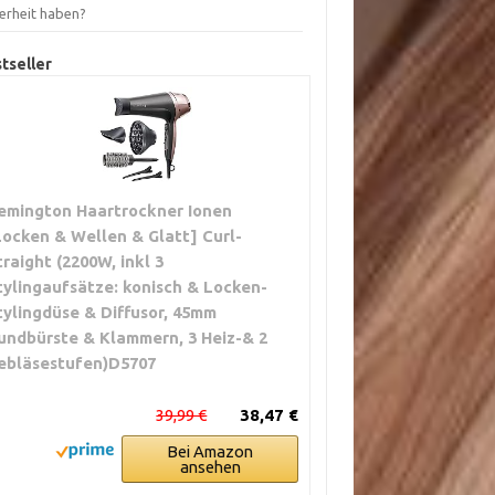
herheit haben?
tseller
emington Haartrockner Ionen
Locken & Wellen & Glatt] Curl-
traight (2200W, inkl 3
tylingaufsätze: konisch & Locken-
tylingdüse & Diffusor, 45mm
undbürste & Klammern, 3 Heiz-& 2
ebläsestufen)D5707
39,99 €
38,47 €
Bei Amazon
ansehen