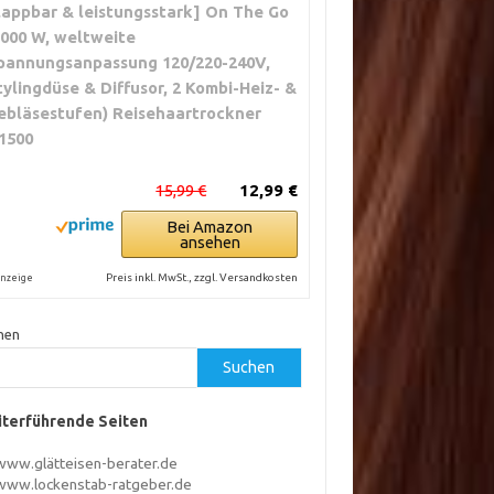
lappbar & leistungsstark] On The Go
2000 W, weltweite
pannungsanpassung 120/220-240V,
tylingdüse & Diffusor, 2 Kombi-Heiz- &
ebläsestufen) Reisehaartrockner
1500
15,99 €
12,99 €
Bei Amazon
ansehen
Preis inkl. MwSt., zzgl. Versandkosten
nzeige
hen
Suchen
terführende Seiten
www.glätteisen-berater.de
www.lockenstab-ratgeber.de