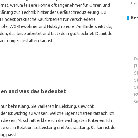
Sic
lernst, warum leisere Föhne oft angenehmer für Ohren und
lärung zur Technik hinter der Geräuschreduzierung. Du
Bes
 findest praktische Kaufkriterien für verschiedene
nsible, WG-Bewohner und Hobbyfriseure. Am Ende weißt du,
den, das leise arbeitet und trotzdem gut trocknet. Damit du
ag ruhiger gestalten kannst.
R
[
S
S
S
iden und was das bedeutet
R
G
nur beim Klang. Sie variieren in Leistung, Gewicht,
nder ist wichtig zu wissen, welche Eigenschaften tatsächlich
diesem Abschnitt erkläre ich die wichtigsten Kriterien. Ich
e sie in Relation zu Leistung und Ausstattung. So kannst du
ng passt.