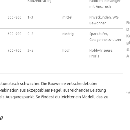
Konzentrator)
Familien, Einsteiger
mit Anspruch
500–800
1–3
mittel
Privatkunden, WG-
R
Bewohner
D
600–900
0–2
niedrig
Sparkäufer,
K
Gelegenheitsnutzer
g
&
700–900
3–5
hoch
Hobbyfriseure,
A
Profis
automatisch schwächer. Die Bauweise entscheidet über
 Kombination aus akzeptablem Pegel, ausreichender Leistung
*
A
ls Ausgangspunkt. So findest du leichter ein Modell, das zu
n?