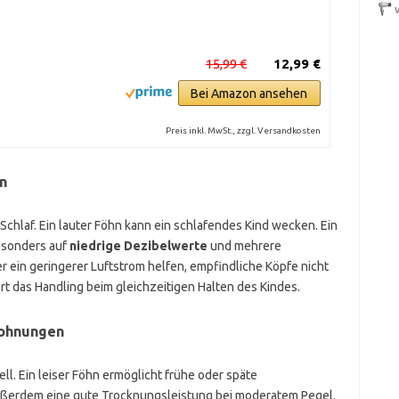
15,99 €
12,99 €
Bei Amazon ansehen
Preis inkl. MwSt., zzgl. Versandkosten
n
Schlaf. Ein lauter Föhn kann ein schlafendes Kind wecken. Ein
besonders auf
niedrige Dezibelwerte
und mehrere
r ein geringerer Luftstrom helfen, empfindliche Köpfe nicht
ert das Handling beim gleichzeitigen Halten des Kindes.
Wohnungen
l. Ein leiser Föhn ermöglicht frühe oder späte
 außerdem eine gute Trocknungsleistung bei moderatem Pegel.