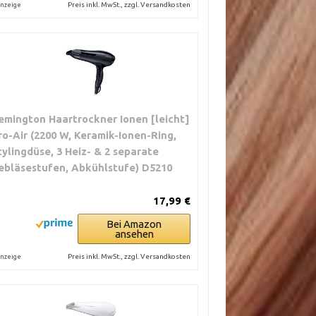
Preis inkl. MwSt., zzgl. Versandkosten
nzeige
emington Haartrockner Ionen [leicht]
ro-Air (2200 W, Keramik-Ionen-Ring,
tylingdüse, 3 Heiz- & 2 separate
ebläsestufen, Abkühlstufe) D5210
17,99 €
Bei Amazon
ansehen
Preis inkl. MwSt., zzgl. Versandkosten
nzeige